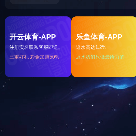
市场服务
销售网络
售后服务
客户展示
公司介绍
客户展示
分类：
市场与服务
发布时间：
2021-04-26 15:22:40
访问量：
0
概要:
概要:
详情