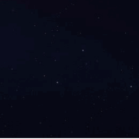
体育开户
|
网投官网
|