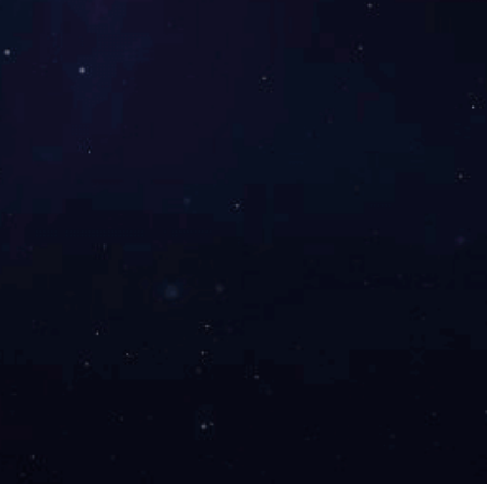
© 2022 球速体育平台 苏ICP备19054479号-1
竞官网平台
|
MK网
|
大江在线官网
|
完美app官方在线入口
|
完美