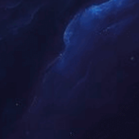
 Works
任公司
29号
制造装备、车库及仓储机器人搬运器；齿轮及传动件自动生产；
口业务 (国家限定公司经营或禁止进出口的商品
关部门批准后方可开展经营活动) 一般项目：软件
主开展经营活动)