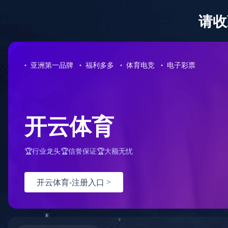
欢迎光临球速体育平台官方网站！
025-68105599
首页
关于我们
资讯中心
产品中心
市场与服务
招贤纳士
球速（中国）

首页
关于我们
资讯中心
产品中心