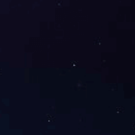
汽车、摩托车、工程机械、减速