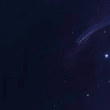
来源：
发布时间：
2025-03-31 10:14
访问量：
【概要描述】
2025年第一季度报告
【概要描述】
分类：
信息公开
作者：
来源：
发布时间：
2025-03-31 10:14
访问量：
详情
一、企业基本情况
中文名称：球速体育平台，简称：南