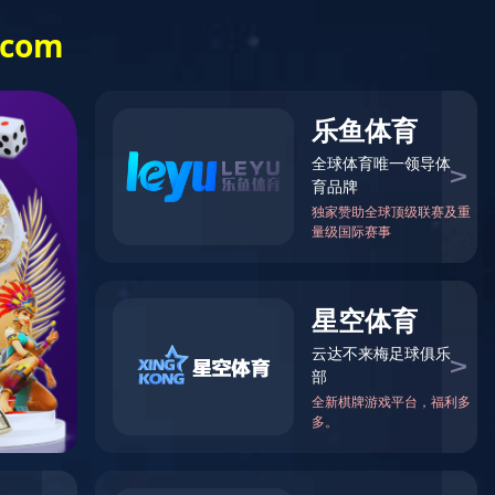
中文版
|
English